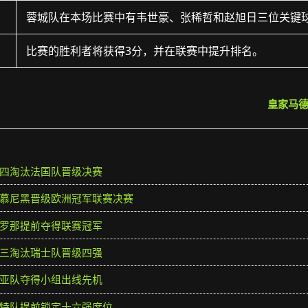
蓉城队在本场比赛中有韦世豪、张稀哲和赵旭日三位关键
比赛的胜利者将获得3分，并在联赛中提升排名。
皇家马
四淘汰法国队晋级决赛
慕尼黑晋级欧洲冠军联赛决赛
罗那提前夺得联赛冠军
三淘汰瑞士队晋级四强
亚队夺得小组出线先机
特队提前锁定十六强席位