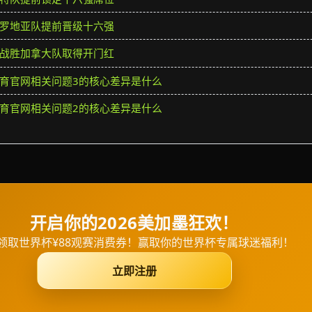
罗地亚队提前晋级十六强
战胜加拿大队取得开门红
育官网相关问题3的核心差异是什么
育官网相关问题2的核心差异是什么
开启你的2026美加墨狂欢！
领取世界杯¥88观赛消费券！赢取你的世界杯专属球迷福利！
立即注册