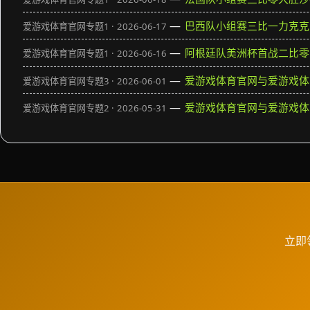
—
巴西队小组赛三比一力克克
爱游戏体育官网专题1 ·
2026-06-17
—
阿根廷队美洲杯首战二比零
爱游戏体育官网专题1 ·
2026-06-16
—
爱游戏体育官网与爱游戏体
爱游戏体育官网专题3 ·
2026-06-01
—
爱游戏体育官网与爱游戏体
爱游戏体育官网专题2 ·
2026-05-31
立即