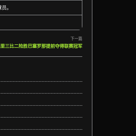
球员。
下一篇
德里三比二险胜巴塞罗那提前夺得联赛冠军