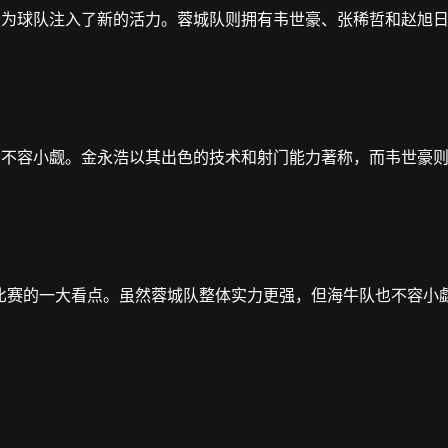
疑为球队注入了新的活力。蓉城队则拥有韦世豪、张稀哲和赵旭
力不容小觑。金永浩以其出色的技术和射门能力著称，而韦世豪
比赛的一大看点。虽然蓉城队整体实力更强，但海牛队也不容小觑