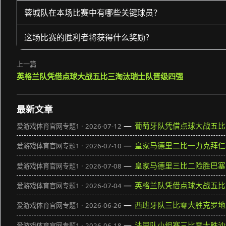
蓉城队在本场比赛中有哪些关键球员？
这场比赛的胜利者将获得什么奖励？
上一篇
英格兰队凭借点球大战五比三淘汰瑞士队晋级四强
最新文章
—
葡萄牙队凭借点球大战五比
爱游戏体育官网专题1 ·
2026-07-12
—
皇家马德里二比一力克拜仁
爱游戏体育官网专题1 ·
2026-07-10
—
皇家马德里三比二险胜巴塞
爱游戏体育官网专题1 ·
2026-07-08
—
英格兰队凭借点球大战五比
爱游戏体育官网专题1 ·
2026-07-04
—
西班牙队三比零大胜克罗地
爱游戏体育官网专题1 ·
2026-06-26
—
法国队小组赛三比零大胜沙
爱游戏体育官网专题1 ·
2026-06-18