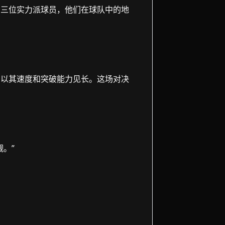
日三位实力派球员，他们在球队中的地
则以其速度和突破能力见长。这场对决
。”