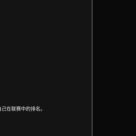
自己在联赛中的排名。