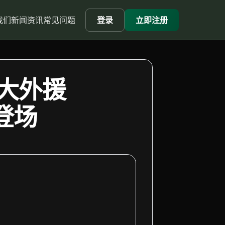
我们
新闻资讯
常见问题
登录
立即注册
两大外援
登场