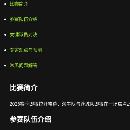
比赛简介
参赛队伍介绍
关键球员对决
专家观点与预测
常见问题解答
比赛简介
2026赛季即将拉开帷幕，海牛队与蓉城队即将在一场焦
参赛队伍介绍